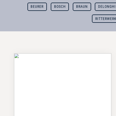
BEURER
BOSCH
BRAUN
DELONGHI
RITTERWER