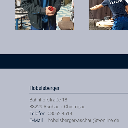
Hobelsberger
Bahnhofstraße 18
83229
Aschau i. Chiemgau
Telefon
08052 4518
E-Mail
hobelsberger-aschau@t-online.de